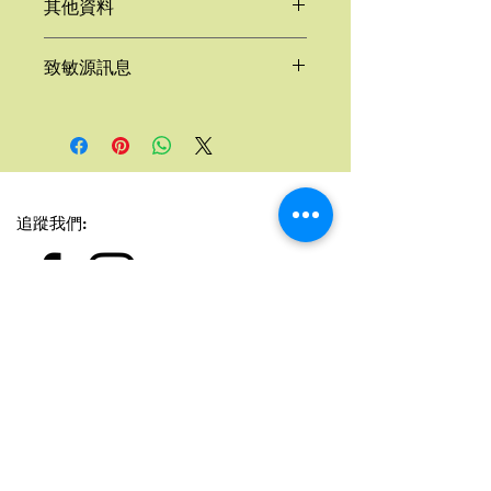
其他資料
發酵工藝製成，能分解植酸，提升營養
吸收。富含蛋白質、纖維、鈣質及維他
產地
:
香港
命B，不僅健康，還讓人一試難忘！不
致敏源訊息
規格
: 200
克
論熱炒、燒烤或加入你喜愛的菜式，天
純素 高蛋白、高纖、無麩質、非基因
貝都能帶來驚喜美味！
本產品含有大豆
改造、無膽固醇、天然食材、不含防腐
生產此食品的廠房亦會處理含有黃豆及
劑、佛教及清真人士適用
其製品，對黃豆敏感人士請留意。
追蹤我們:
登記拿購物優惠
電郵
*
願意收到我們最新的產品資訊
*