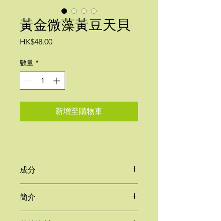
黃金微藻黃豆天貝
價
HK$48.00
格
數量
*
新增至購物車
成分
非基因改造有機
大豆
，
水，
天貝菌
簡介
（少孢根黴，米粉）
天貝是植物性飲食的超級巨星！經獨特