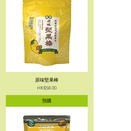
原味堅果棒
價格
HK$58.00
預購