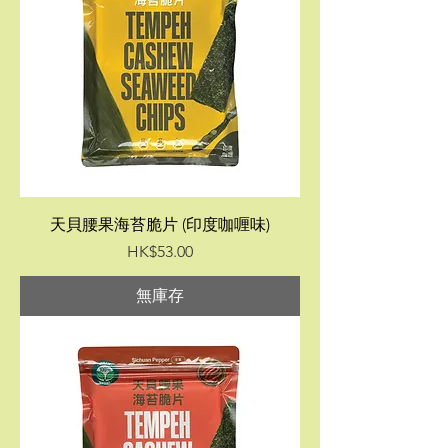
天貝腰果海苔脆片 (印度咖喱味)
價格
HK$53.00
無庫存