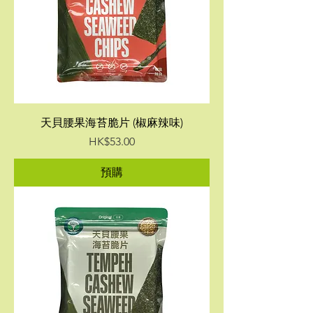
天貝腰果海苔脆片 (椒麻辣味)
價格
HK$53.00
預購