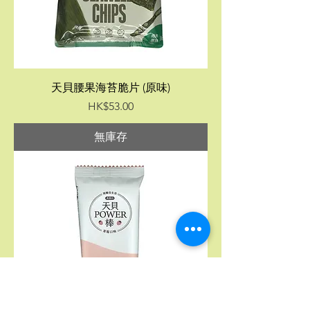
天貝腰果海苔脆片 (原味)
價格
HK$53.00
無庫存